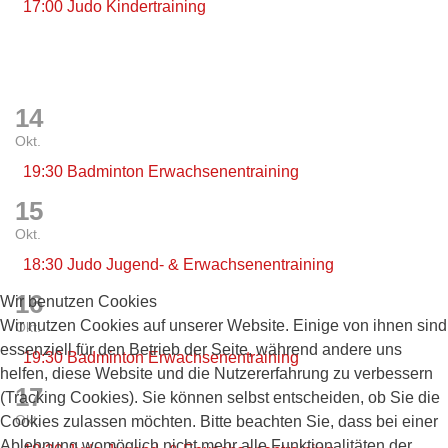
17:00 Judo Kindertraining
14
Okt.
19:30 Badminton Erwachsenentraining
15
Okt.
18:30 Judo Jugend- & Erwachsenentraining
16
Wir benutzen Cookies
Wir nutzen Cookies auf unserer Website. Einige von ihnen sind
Okt.
essenziell für den Betrieb der Seite, während andere uns
19:30 Badminton Erwachsenentraining
helfen, diese Website und die Nutzererfahrung zu verbessern
17
(Tracking Cookies). Sie können selbst entscheiden, ob Sie die
Okt.
Cookies zulassen möchten. Bitte beachten Sie, dass bei einer
Ablehnung womöglich nicht mehr alle Funktionalitäten der