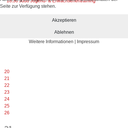
18:30 Judo Jugend- & Erwachsenentraining
Seite zur Verfügung stehen.
Akzeptieren
Ablehnen
Weitere Informationen
|
Impressum
20
21
22
23
24
25
26