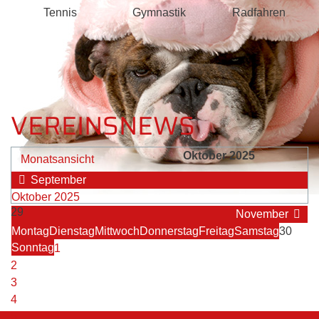
Tennis
Gymnastik
Radfahren
VEREINSNEWS
Oktober 2025
Monatsansicht
September
Oktober 2025
29
November
Montag
Dienstag
Mittwoch
Donnerstag
Freitag
Samstag
30
Sonntag
1
2
3
4
5