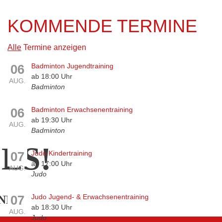
KOMMENDE TERMINE
Alle
Termine anzeigen
06
Badminton Jugendtraining
ab 18:00 Uhr
AUG.
Badminton
06
Badminton Erwachsenentraining
ab 19:30 Uhr
AUG.
Badminton
ES!
07
Judo Kindertraining
ab 17:00 Uhr
AUG.
Judo
07
Judo Jugend- & Erwachsenentraining
ND
ab 18:30 Uhr
AUG.
Judo