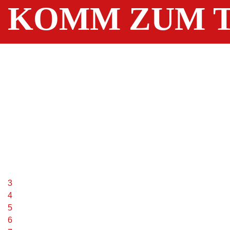
KOMM ZUM T
3
4
5
6