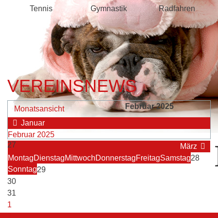
Tennis
Gymnastik
Radfahren
VEREINSNEWS
Februar 2025
Monatsansicht
Januar
Februar 2025
27
März
Montag
Dienstag
Mittwoch
Donnerstag
Freitag
Samstag
28
Sonntag
29
30
31
1
2