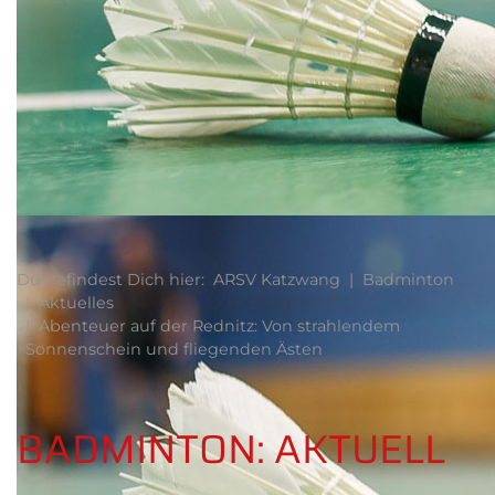
Du befindest Dich hier:
ARSV Katzwang
Badminton
Aktuelles
Abenteuer auf der Rednitz: Von strahlendem
Sonnenschein und fliegenden Ästen
BADMINTON: AKTUELL