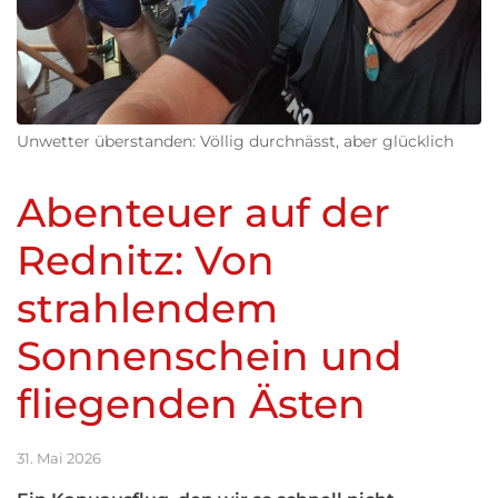
Unwetter überstanden: Völlig durchnässt, aber glücklich
Abenteuer auf der
Rednitz: Von
strahlendem
Sonnenschein und
fliegenden Ästen
31. Mai 2026