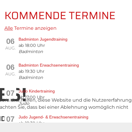
KOMMENDE TERMINE
Alle
Termine anzeigen
06
Badminton Jugendtraining
ab 18:00 Uhr
AUG.
Badminton
06
Badminton Erwachsenentraining
ab 19:30 Uhr
AUG.
Badminton
ES!
07
Judo Kindertraining
ab 17:00 Uhr
ndere uns helfen, diese Website und die Nutzererfahrung
AUG.
Judo
beachten Sie, dass bei einer Ablehnung womöglich nicht
ND
07
Judo Jugend- & Erwachsenentraining
ab 18:30 Uhr
AUG.
Judo