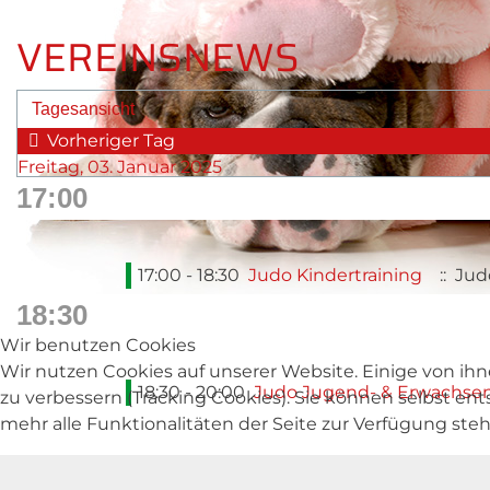
VEREINSNEWS
Tagesansicht
Vorheriger Tag
Freitag, 03. Januar 2025
17:00
17:00 - 18:30
Judo Kindertraining
:: Jud
18:30
Wir benutzen Cookies
Wir nutzen Cookies auf unserer Website. Einige von ihn
18:30 - 20:00
Judo Jugend- & Erwachsen
zu verbessern (Tracking Cookies). Sie können selbst en
mehr alle Funktionalitäten der Seite zur Verfügung ste