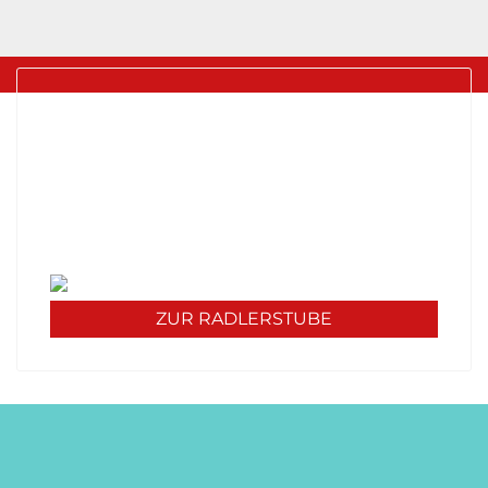
UNSERE RADLERSTUBE KOCHT
Unsere Mittagskarte diese Woche:
Werfen Sie einen Blick in unsere Stube und
erfahren Sie mehr über unser Angebot - wir
freuen uns auf Sie!
ZUR RADLERSTUBE