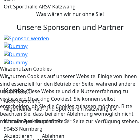
Ort
Sporthalle ARSV Katzwang
Was wären wir nur ohne Sie!
Unsere Sponsoren und Partner
Wir benutzen Cookies
Wir nutzen Cookies auf unserer Website. Einige von ihnen
sind essenziell für den Betrieb der Seite, während andere
Kontakt
uns helfen, diese Website und die Nutzererfahrung zu
verbessern (Tracking Cookies). Sie können selbst
ARSV Katzwang
entscheiden, ob Sie die Cookies zulassen möchten. Bitte
Allgemeiner Rad- und Sportverein Katzwang e.V.
beachten Sie, dass bei einer Ablehnung womöglich nicht
Katzwanger Hauptstraße 31
mehr alle Funktionalitäten der Seite zur Verfügung stehen.
90453 Nürnberg
Akzeptieren
Ablehnen