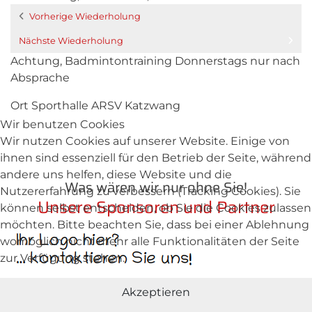
Vorherige Wiederholung
Nächste Wiederholung
Achtung, Badmintontraining Donnerstags nur nach
Absprache
Ort
Sporthalle ARSV Katzwang
Wir benutzen Cookies
Wir nutzen Cookies auf unserer Website. Einige von
ihnen sind essenziell für den Betrieb der Seite, während
andere uns helfen, diese Website und die
Was wären wir nur ohne Sie!
Nutzererfahrung zu verbessern (Tracking Cookies). Sie
Unsere Sponsoren und Partner
können selbst entscheiden, ob Sie die Cookies zulassen
möchten. Bitte beachten Sie, dass bei einer Ablehnung
womöglich nicht mehr alle Funktionalitäten der Seite
zur Verfügung stehen.
Akzeptieren