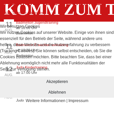
KOMMENDE TERMINE
KOMM ZUM T
Alle
Termine anzeigen
11
Badminton Jugendtraining
Wir benutzen Cookies
ab 18:00 Uhr
AUG.
Wir nutzen Cookies auf unserer Website. Einige von ihnen sind
Badminton
essenziell für den Betrieb der Seite, während andere uns
helfen, diese Website und die Nutzererfahrung zu verbessern
11
Badminton Erwachsenentraining
ab 19:30 Uhr
(Tracking Cookies). Sie können selbst entscheiden, ob Sie die
AUG.
Badminton
Cookies zulassen möchten. Bitte beachten Sie, dass bei einer
Ablehnung womöglich nicht mehr alle Funktionalitäten der
12
Judo Kindertraining
Seite zur Verfügung stehen.
ab 17:00 Uhr
AUG.
Judo
Akzeptieren
12
Judo Jugend- & Erwachsenentraining
Ablehnen
ab 18:30 Uhr
AUG.
Judo
Weitere Informationen
|
Impressum