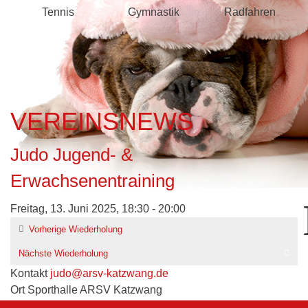
Tennis
Gymnastik
Radfahren
VEREINSNEWS
Judo Jugend- &
Erwachsenentraining
Freitag, 13. Juni 2025, 18:30 - 20:00
Vorherige Wiederholung
Nächste Wiederholung
Kontakt
judo@arsv-katzwang.de
Ort
Sporthalle ARSV Katzwang