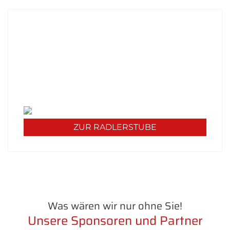
UNSERE RADLERSTUBE KOCHT
Unsere Mittagskarte diese Woche:
Werfen Sie einen Blick in unsere Stube und
erfahren Sie mehr über unser Angebot - wir
freuen uns auf Sie!
ZUR RADLERSTUBE
Was wären wir nur ohne Sie!
Unsere Sponsoren und Partner