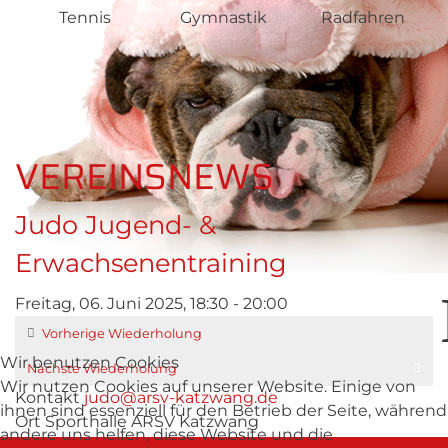
Tennis
Gymnastik
Radfahren
VEREINSNEWS
Judo Jugend- &
Erwachsenentraining
Freitag, 06. Juni 2025, 18:30 - 20:00
Vorherige Wiederholung
Wir benutzen Cookies
Nächste Wiederholung
Wir nutzen Cookies auf unserer Website. Einige von
Kontakt
judo@arsv-katzwang.de
ihnen sind essenziell für den Betrieb der Seite, während
Ort
Sporthalle ARSV Katzwang
andere uns helfen, diese Website und die