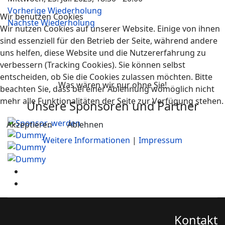
Vorherige Wiederholung
Wir benutzen Cookies
Nächste Wiederholung
Wir nutzen Cookies auf unserer Website. Einige von ihnen
sind essenziell für den Betrieb der Seite, während andere
uns helfen, diese Website und die Nutzererfahrung zu
verbessern (Tracking Cookies). Sie können selbst
entscheiden, ob Sie die Cookies zulassen möchten. Bitte
Was wären wir nur ohne Sie!
beachten Sie, dass bei einer Ablehnung womöglich nicht
mehr alle Funktionalitäten der Seite zur Verfügung stehen.
Unsere Sponsoren und Partner
Akzeptieren
Ablehnen
Weitere Informationen
|
Impressum
Kontakt