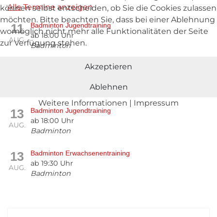
Alle
Termine anzeigen
können selbst entscheiden, ob Sie die Cookies zulassen
möchten. Bitte beachten Sie, dass bei einer Ablehnung
11
Badminton Jugendtraining
womöglich nicht mehr alle Funktionalitäten der Seite
ab 18:00 Uhr
AUG.
zur Verfügung stehen.
Badminton
Akzeptieren
11
Badminton Erwachsenentraining
ab 19:30 Uhr
AUG.
Ablehnen
Badminton
Weitere Informationen
|
Impressum
13
Badminton Jugendtraining
ab 18:00 Uhr
AUG.
Badminton
13
Badminton Erwachsenentraining
ab 19:30 Uhr
AUG.
Badminton