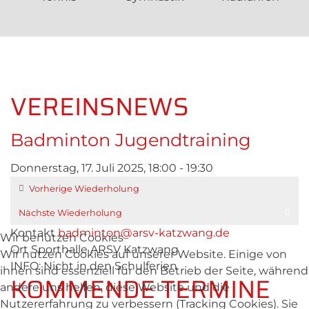
VEREINSNEWS
Badminton Jugendtraining
Donnerstag, 17. Juli 2025, 18:00 - 19:30
Vorherige Wiederholung
Nächste Wiederholung
Kontakt
badminton@arsv-katzwang.de
Wir benutzen Cookies
Ort
Sporthalle ARSV Katzwang
Wir nutzen Cookies auf unserer Website. Einige von
INFO: Nicht in den Schulferien
ihnen sind essenziell für den Betrieb der Seite, während
KOMMENDE TERMINE
andere uns helfen, diese Website und die
Nutzererfahrung zu verbessern (Tracking Cookies). Sie