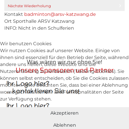
Nächste Wiederholung
Kontakt
badminton@arsv-katzwang.de
Ort
Sporthalle ARSV Katzwang
INFO: Nicht in den Schulferien
Wir benutzen Cookies
Wir nutzen Cookies auf unserer Website. Einige von
ihnen sind essenziell für den Betrieb der Seite, während
Was wären wir nur ohne Sie!
andere uns helfen, diese Website und die
Unsere Sponsoren und Partner
Nutzererfahrung zu verbessern (Tracking Cookies). Sie
können selbst entscheiden, ob Sie die Cookies zulassen
möchten. Bitte beachten Sie, dass bei einer Ablehnung
womöglich nicht mehr alle Funktionalitäten der Seite
zur Verfügung stehen.
Akzeptieren
Ablehnen