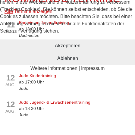
helfen, diese Website und die Nutzererfahrung zu verbessern
(Tracking Cookies). Sie können selbst entscheiden, ob Sie die
Alle
Termine anzeigen
Cookies zulassen möchten. Bitte beachten Sie, dass bei einer
11
Badminton Jugendtraining
Ablehnung womöglich nicht mehr alle Funktionalitäten der
ab 18:00 Uhr
Seite zur Verfügung stehen.
AUG.
Badminton
Akzeptieren
11
Badminton Erwachsenentraining
ab 19:30 Uhr
Ablehnen
AUG.
Badminton
Weitere Informationen
|
Impressum
12
Judo Kindertraining
ab 17:00 Uhr
AUG.
Judo
12
Judo Jugend- & Erwachsenentraining
ab 18:30 Uhr
AUG.
Judo