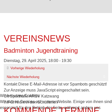
VEREINSNEWS
Badminton Jugendtraining
Dienstag, 29. April 2025, 18:00 - 19:30
Vorherige Wiederholung
Nächste Wiederholung
Kontakt
Diese E-Mail-Adresse ist vor Spambots geschützt!
Zur Anzeige muss JavaScript eingeschaltet sein.
Wir benutzen Cookies
Ort
Sporthalle ARSV Katzwang
Wir nutzen Cookies auf unserer Website. Einige von ihnen sind
INFO: Nicht in den Schulferien
essenziell für den Betrieb der Seite, während andere uns
KOMMENDE TERMINE