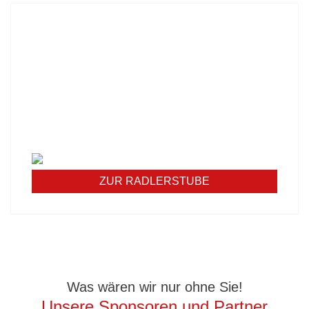
UNSERE RADLERSTUBE
KOCHT
Unsere Mittagskarte diese Woche:
Werfen Sie einen Blick in unsere Stube und
erfahren Sie mehr über unser Angebot - wir freuen
uns auf Sie!
ZUR RADLERSTUBE
Was wären wir nur ohne Sie!
Unsere Sponsoren und Partner