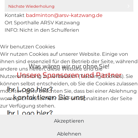
Nächste Wiederholung
Kontakt
badminton@arsv-katzwang.de
Ort
Sporthalle ARSV Katzwang
INFO: Nicht in den Schulferien
Wir benutzen Cookies
Wir nutzen Cookies auf unserer Website. Einige von
ihnen sind essenziell für den Betrieb der Seite, während
Was wären wir nur ohne Sie!
andere uns helfen, diese Website und die
Unsere Sponsoren und Partner
Nutzererfahrung zu verbessern (Tracking Cookies). Sie
können selbst entscheiden, ob Sie die Cookies zulassen
möchten. Bitte beachten Sie, dass bei einer Ablehnung
womöglich nicht mehr alle Funktionalitäten der Seite
zur Verfügung stehen.
Akzeptieren
Ablehnen