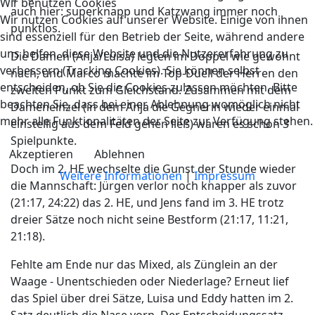
Wir benutzen Cookies
auch hier: superknapp und Katzwang immer noch
Wir nutzen Cookies auf unserer Website. Einige von ihnen
punktlos.
sind essenziell für den Betrieb der Seite, während andere
uns helfen, diese Website und die Nutzererfahrung zu
Die Damen (Anja/Luisa) legten im Doppel wie gewohnt
verbessern (Tracking Cookies). Sie können selbst
nach, und Marco machte im Top-Duell der Herren den
entscheiden, ob Sie die Cookies zulassen möchten. Bitte
zweiten Punkt zum Gleichstand. Zusammen mit dem
beachten Sie, dass bei einer Ablehnung womöglich nicht
Dameneinzel (in dem Anja die Gegnerin wieder einmal
mehr alle Funktionalitäten der Seite zur Verfügung stehen.
einstellig aus dem Feld gehen ließ) waren es schon 3
Spielpunkte.
Akzeptieren
Ablehnen
Doch im 2. HE wechselte die Gunst der Stunde wieder
Weitere Informationen
|
Impressum
die Mannschaft: Jürgen verlor noch knapper als zuvor
(21:17, 24:22) das 2. HE, und Jens fand im 3. HE trotz
dreier Sätze noch nicht seine Bestform (21:17, 11:21,
21:18).
Fehlte am Ende nur das Mixed, als Zünglein an der
Waage - Unentschieden oder Niederlage? Erneut lief
das Spiel über drei Sätze, Luisa und Eddy hatten im 2.