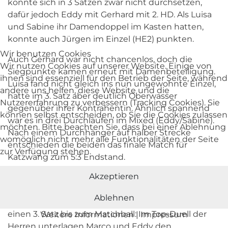
konnte sich in 3 Sätzen zwar nicht durchsetzen,
dafür jedoch Eddy mit Gerhard mit 2. HD. Als Luisa
und Sabine ihr Damendoppel im Kasten hatten,
konnte auch Jürgen im Einzel (HE2) punkten.
Wir benutzen Cookies
Auch Gerhard war nicht chancenlos, doch die
Wir nutzen Cookies auf unserer Website. Einige von
Siegpunkte kamen erneut mit Damenbeteiligung.
ihnen sind essenziell für den Betrieb der Seite, während
Luisa fand nicht gleich ins nun ungewohnte Einzel,
andere uns helfen, diese Website und die
hatte im 3. Satz aber deutlich Oberwasser
Nutzererfahrung zu verbessern (Tracking Cookies). Sie
gegenüber ihrer Kontrahentin. Ähnlich spannend
können selbst entscheiden, ob Sie die Cookies zulassen
war es in drei Durchläufen im Mixed (Eddy/Sabine).
möchten. Bitte beachten Sie, dass bei einer Ablehnung
Nach einem Durchhänger auf halber Strecke
womöglich nicht mehr alle Funktionalitäten der Seite
entschieden die beiden das finale Match für
zur Verfügung stehen.
Katzwang zum 5:3 Endstand.
Akzeptieren
Am Sonntag ging es gegen die SG TSV Zirndorf/ATV
Nbg III ins Rennen. Statt Sabine hatte Luisa dieses
Ablehnen
Mal Bärbel zur Seite. Gleich vier Spiele brauchten
einen 3. Satz bis zum Matchball: Im Top-Duell der
Weitere Informationen
|
Impressum
Herren unterlagen Marco und Eddy den