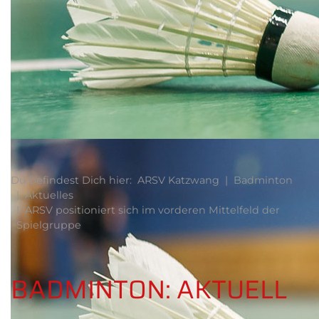
Du befindest Dich hier:
ARSV Katzwang
Badminton
Aktuelles
ARSV positioniert sich im vorderen Mittelfeld der
Spielgruppe
BADMINTON: AKTUELL