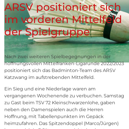
ARSV positioniert sich
im vorderen Mittelfeld
der Spielgruppe
24. Oktober 2022
Nach zwei weiteren Spielbegegnungen in der
hoffnungsvollen Mittelfranken-Ligarunde 2022/2023
positioniert sich das Badminton-Team des ARSV
Katzwang im aufstrebenden Mittelfeld.
Ein Sieg und eine Niederlage waren am
vergangenen Wochenende zu verbuchen. Samstag
zu Gast beim TSV 72 Kleinschwarzenlohe, gaben
neben den Damenspielen auch die Herren
Hoffnung, mit Tabellenpunkten im Gepäck
heimzufahren. Das Spitzendoppel (Marco/Jürgen)