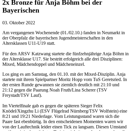
2x Bronze für Anja Böhm bei der
Bayerischen
03. Oktober 2022
Am vergangenen Wochenende (01./02.10.) fanden in Neumarkt in
der Oberpfalz die bayerischen Jugendmeisterschaften in den
Altersklassen U11-U19 statt.
Für den ARSV Katzwang startete die fünfzehnjährige Anja Böhm in
der Altersklasse U17. Sie bestritt erfolgreich alle drei Disziplinen:
Mixed, Mädchendoppel und Mädcheneinzel.
Los ging es am Samstag, den 01.10. mit der Mixed-Disziplin. Anja
startete mit ihrem Spielpartner Moritz Hopp vom TuS Geretsried. In
der ersten Runde gewannen sie ziemlich deutlich mit 21:10 und
21:12 gegen die Paarung Noah Fruth/Lina Scherer (TSV
Freystadt/TSV Lauf).
Im Viertelfinale gab es gegen die späteren Sieger Felix
Knödel/Xingzhu Li (ESV Flügelrad Nürnberg/TSV Wolfstein) eine
8:21 und 19:21 Niederlage. Vom Leistungsstand waren sich die
Paare fast ebenbürtig. In den entscheidenen Momenten waren wir
von der Lauftechnik leider einen Tick zu langsam. Diesen Umstand