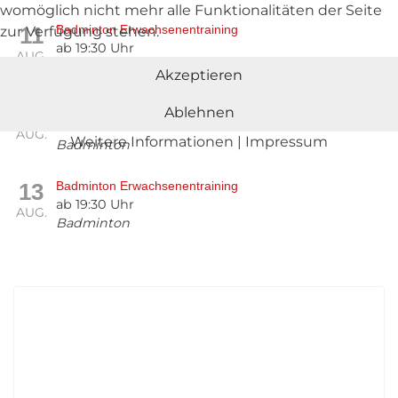
womöglich nicht mehr alle Funktionalitäten der Seite
11
Badminton Erwachsenentraining
zur Verfügung stehen.
ab 19:30 Uhr
AUG.
Badminton
Akzeptieren
13
Badminton Jugendtraining
Ablehnen
ab 18:00 Uhr
AUG.
Weitere Informationen
|
Impressum
Badminton
13
Badminton Erwachsenentraining
ab 19:30 Uhr
AUG.
Badminton
UNSERE RADLERSTUBE KOCHT
Unsere Mittagskarte diese Woche:
Werfen Sie einen Blick in unsere Stube und