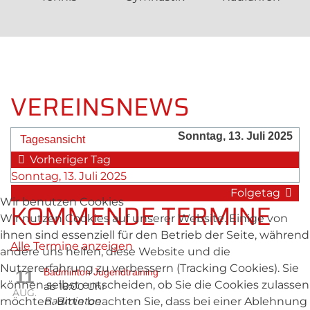
VEREINSNEWS
Sonntag, 13. Juli 2025
Tagesansicht
Vorheriger Tag
Sonntag, 13. Juli 2025
Folgetag
Wir benutzen Cookies
KOMMENDE TERMINE
Wir nutzen Cookies auf unserer Website. Einige von
ihnen sind essenziell für den Betrieb der Seite, während
Alle
Termine anzeigen
andere uns helfen, diese Website und die
Nutzererfahrung zu verbessern (Tracking Cookies). Sie
11
Badminton Jugendtraining
können selbst entscheiden, ob Sie die Cookies zulassen
ab 18:00 Uhr
AUG.
möchten. Bitte beachten Sie, dass bei einer Ablehnung
Badminton