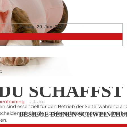
Freitag, 20. Juni 2025
Folgetag
o
DU SCHAFFST 
entraining
:: Judo
en sind essenziell für den Betrieb der Seite, während a
tscheiden, ob Sie die Cookies zulassen möchten. Bitte 
BESIEGE DEINEN SCHWEINEHU
hen.