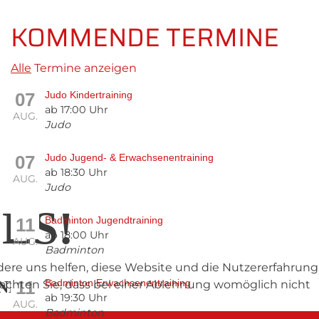
KOMMENDE TERMINE
Alle
Termine anzeigen
07
Judo Kindertraining
ab 17:00 Uhr
AUG.
Judo
07
Judo Jugend- & Erwachsenentraining
ab 18:30 Uhr
AUG.
Judo
ES!
11
Badminton Jugendtraining
ab 18:00 Uhr
AUG.
Badminton
ndere uns helfen, diese Website und die Nutzererfahrung
11
Badminton Erwachsenentraining
beachten Sie, dass bei einer Ablehnung womöglich nicht
ND
ab 19:30 Uhr
AUG.
Badminton