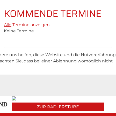
KOMMENDE TERMINE
Alle
Termine anzeigen
Keine Termine
ndere uns helfen, diese Website und die Nutzererfahrung
UNSERE RADLERSTUBE KOCHT
beachten Sie, dass bei einer Ablehnung womöglich nicht
Unsere Mittagskarte diese Woche:
ES!
Werfen Sie einen Blick in unsere Stube und
erfahren Sie mehr über unser Angebot - wir
freuen uns auf Sie!
ND
ZUR RADLERSTUBE