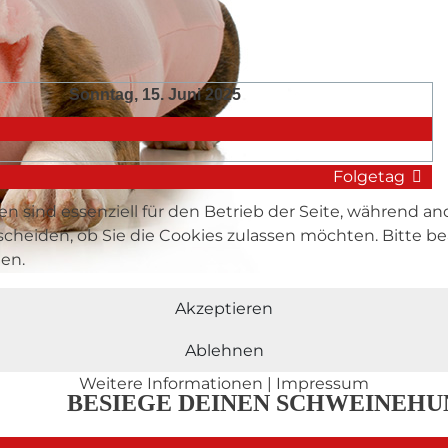
Sonntag, 15. Juni 2025
Folgetag
en sind essenziell für den Betrieb der Seite, während a
tscheiden, ob Sie die Cookies zulassen möchten. Bitte 
hen.
DU SCHAFFST 
Akzeptieren
Ablehnen
Weitere Informationen
|
Impressum
BESIEGE DEINEN SCHWEINEHU