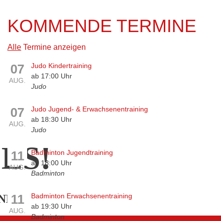
KOMMENDE TERMINE
Alle
Termine anzeigen
07
Judo Kindertraining
ab 17:00 Uhr
AUG.
Judo
07
Judo Jugend- & Erwachsenentraining
ab 18:30 Uhr
AUG.
Judo
ES!
11
Badminton Jugendtraining
ab 18:00 Uhr
AUG.
Badminton
11
Badminton Erwachsenentraining
ND
ab 19:30 Uhr
AUG.
Badminton