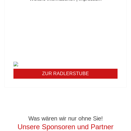
UNSERE RADLERSTUBE
KOCHT
Unsere Mittagskarte diese Woche:
Werfen Sie einen Blick in unsere Stube und
erfahren Sie mehr über unser Angebot - wir freuen
uns auf Sie!
ZUR RADLERSTUBE
Was wären wir nur ohne Sie!
Unsere Sponsoren und Partner