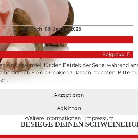
Mittwoch, 08. Januar 2025
Folgetag
en sind essenziell für den Betrieb der Seite, während a
tscheiden, ob Sie die Cookies zulassen möchten. Bitte 
hen.
DU SCHAFFST 
Akzeptieren
Ablehnen
Weitere Informationen
|
Impressum
BESIEGE DEINEN SCHWEINEHU