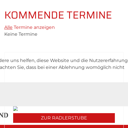
KOMMENDE TERMINE
Alle
Termine anzeigen
Keine Termine
ndere uns helfen, diese Website und die Nutzererfahrung
UNSERE RADLERSTUBE KOCHT
beachten Sie, dass bei einer Ablehnung womöglich nicht
Unsere Mittagskarte diese Woche:
ES!
Werfen Sie einen Blick in unsere Stube und
erfahren Sie mehr über unser Angebot - wir
freuen uns auf Sie!
ND
ZUR RADLERSTUBE