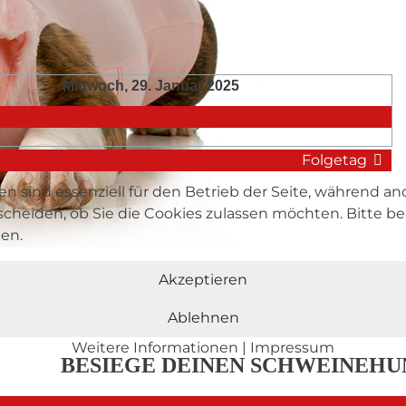
Mittwoch, 29. Januar 2025
Folgetag
en sind essenziell für den Betrieb der Seite, während a
tscheiden, ob Sie die Cookies zulassen möchten. Bitte 
hen.
DU SCHAFFST 
Akzeptieren
Ablehnen
Weitere Informationen
|
Impressum
BESIEGE DEINEN SCHWEINEHU