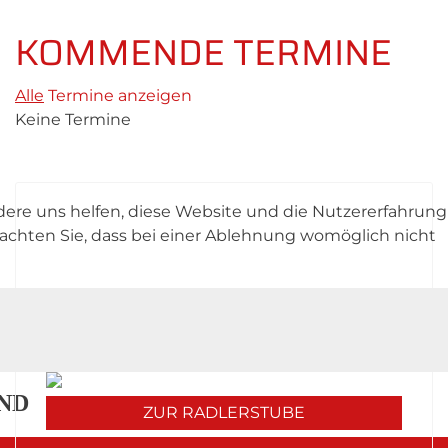
KOMMENDE TERMINE
Alle
Termine anzeigen
Keine Termine
ndere uns helfen, diese Website und die Nutzererfahrung
UNSERE RADLERSTUBE KOCHT
beachten Sie, dass bei einer Ablehnung womöglich nicht
Unsere Mittagskarte diese Woche:
ES!
Werfen Sie einen Blick in unsere Stube und
erfahren Sie mehr über unser Angebot - wir
freuen uns auf Sie!
ND
ZUR RADLERSTUBE