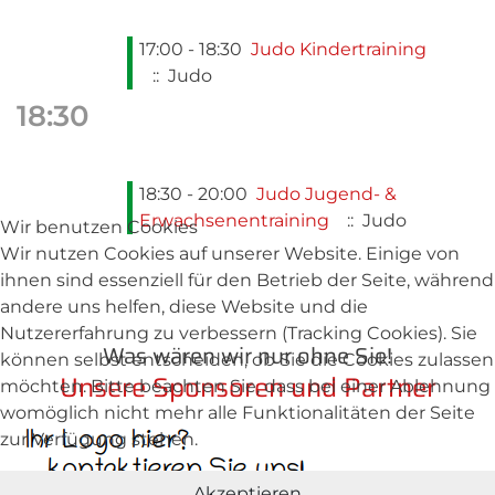
17:00 - 18:30
Judo Kindertraining
:: Judo
18:30
18:30 - 20:00
Judo Jugend- &
Erwachsenentraining
:: Judo
Wir benutzen Cookies
Wir nutzen Cookies auf unserer Website. Einige von
ihnen sind essenziell für den Betrieb der Seite, während
andere uns helfen, diese Website und die
Nutzererfahrung zu verbessern (Tracking Cookies). Sie
Was wären wir nur ohne Sie!
können selbst entscheiden, ob Sie die Cookies zulassen
Unsere Sponsoren und Partner
möchten. Bitte beachten Sie, dass bei einer Ablehnung
womöglich nicht mehr alle Funktionalitäten der Seite
zur Verfügung stehen.
Akzeptieren