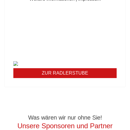
UNSERE RADLERSTUBE
KOCHT
Unsere Mittagskarte diese Woche:
Werfen Sie einen Blick in unsere Stube und
erfahren Sie mehr über unser Angebot - wir freuen
uns auf Sie!
ZUR RADLERSTUBE
Was wären wir nur ohne Sie!
Unsere Sponsoren und Partner