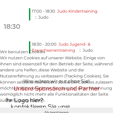
17:00 - 18:30
Judo Kindertraining
:: Judo
18:30
18:30 - 20:00
Judo Jugend- &
Erwachsenentraining
:: Judo
Wir benutzen Cookies
Wir nutzen Cookies auf unserer Website. Einige von
ihnen sind essenziell für den Betrieb der Seite, während
andere uns helfen, diese Website und die
Nutzererfahrung zu verbessern (Tracking Cookies). Sie
Was wären wir nur ohne Sie!
können selbst entscheiden, ob Sie die Cookies zulassen
Unsere Sponsoren und Partner
möchten. Bitte beachten Sie, dass bei einer Ablehnung
womöglich nicht mehr alle Funktionalitäten der Seite
zur Verfügung stehen.
Akzeptieren